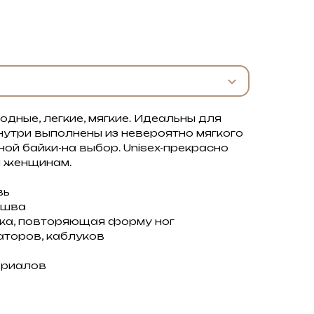
одные, легкие, мягкие. Идеальны для
нутри выполнены из невероятно мягкого
ной байки-на выбор. Unisex-прекрасно
и женщинам.
вь
ошва
ка, повторяющая форму ног
аторов, каблуков
ериалов