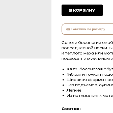
В КОРЗИНУ
Советчик по размеру
Сапоги босоногие своб
повседневной носки. В
и теплого меха или уют
подходят и мужчинам 
100% босоногая обу
Гибкая и тонкая под
Широкая форма нос
Без подъемов, супин
Легкие
Из натуральных мат
Состав: