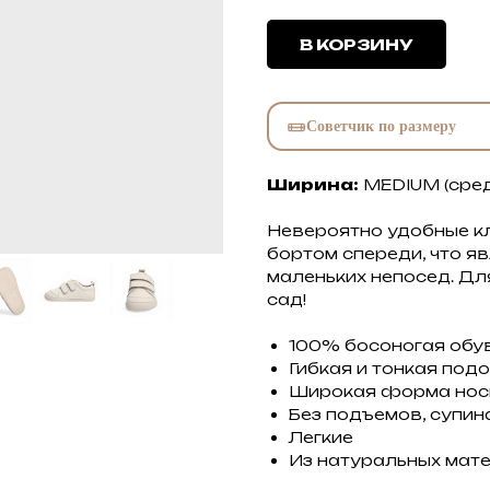
В КОРЗИНУ
Советчик по размеру
Ширина:
MEDIUM (сред
Невероятно удобные к
бортом спереди, что я
маленьких непосед. Дл
сад!
100% босоногая обу
Гибкая и тонкая под
Широкая форма нос
Без подъемов, супин
Легкие
Из натуральных мат