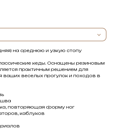
няя) на среднюю и узкую стопу
лассические кеды. Оснащены резиновым
вляется практичным решением для
я ваших веселых прогулок и походов в
вь
ошва
ка, повторяющая форму ног
аторов, каблуков
ериалов