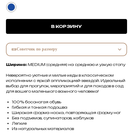
В КОРЗИНУ
Советчик по размеру
Ширина:
MEDIUM (средняя) на среднюю и узкую стопу
Невероятно уютные и милые кеды в классическом
исполнении с яркой аппликацией-звездой. Идеальный
выбор для прогулок, мероприятий и для походов в сад
для вашего маленького важного человека!
100% босоногая обувь
Гибкая и тонкая подошва
Широкая форма носка, повторяющая форму ног
Без подъемов, супинаторов, каблуков
Легкие
Из натуральных материалов