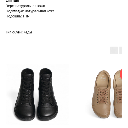
Состав:
Верх: натуральная кожа
Подкладка: натуральная кожа
Подошва: ТПР
Тип обуви: Кеды
КА