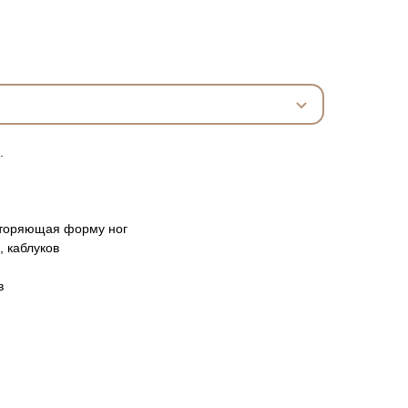
.
вторяющая форму ног
, каблуков
в