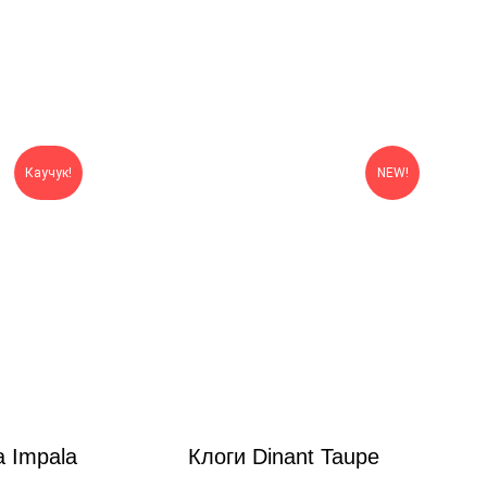
Каучук!
NEW!
a Impala
Клоги Dinant Taupe