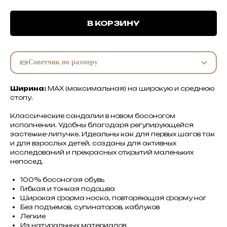
В КОРЗИНУ
Советчик по размеру
Ширина:
MAX (максимальная) на широкую и среднюю
стопу.
Классические сандалии в новом босоногом
исполнении. Удобны благодаря регулирующейся
застежке-липучке. Идеальны как для первых шагов так
и для взрослых детей, созданы для активных
исследований и прекрасных открытий маленьких
непосед.
100% босоногая обувь
Гибкая и тонкая подошва
Широкая форма носка, повторяющая форму ног
Без подъемов, супинаторов, каблуков
Легкие
Из натуральных материалов