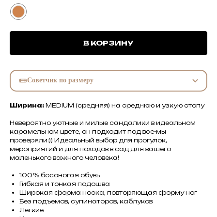
В КОРЗИНУ
Советчик по размеру
Ширина:
MEDIUM (средняя) на среднюю и узкую стопу
Невероятно уютные и милые сандалики в идеальном
карамельном цвете, он подходит под все-мы
проверяли:)) Идеальный выбор для прогулок,
мероприятий и для походов в сад для вашего
маленького важного человека!
100% босоногая обувь
Гибкая и тонкая подошва
Широкая форма носка, повторяющая форму ног
Без подъемов, супинаторов, каблуков
Легкие