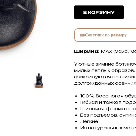
В КОРЗИНУ
Советчик по размеру
Ширина:
MAX (максима
Уютные зимние ботиноч
милых теплых образов
фиксируются по ширине
долгожданных осенних 
100% босоногая обу
Гибкая и тонкая под
Широкая форма нос
Без подъемов, супин
Легкие
Из натуральных мат