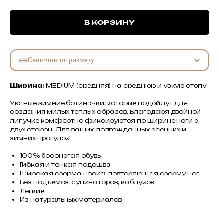
В КОРЗИНУ
Советчик по размеру
Ширина:
MEDIUM (средняя) на среднюю и узкую стопу
Уютные зимние ботиночки, которые подойдут для
создания милых теплых образов. Благодаря двойной
липучке комфортно фиксируются по ширине ноги с
двух сторон. Для ваших долгожданных осенних и
зимних прогулок!
100% босоногая обувь
Гибкая и тонкая подошва
Широкая форма носка, повторяющая форму ног
Без подъемов, супинаторов, каблуков
Легкие
Из натуральных материалов