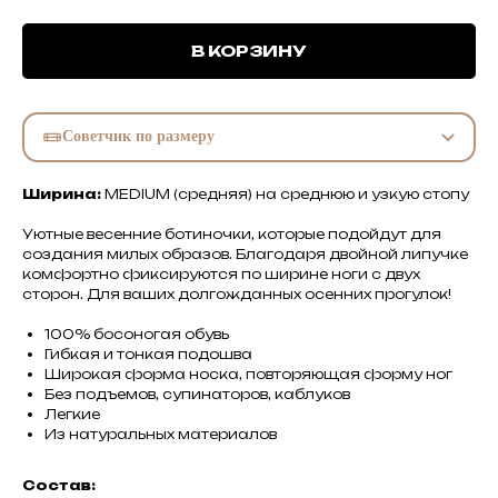
В КОРЗИНУ
Советчик по размеру
Ширина:
MEDIUM (средняя) на среднюю и узкую стопу
Уютные весенние ботиночки, которые подойдут для
создания милых образов. Благодаря двойной липучке
комфортно фиксируются по ширине ноги с двух
сторон. Для ваших долгожданных осенних прогулок!
100% босоногая обувь
Гибкая и тонкая подошва
Широкая форма носка, повторяющая форму ног
Без подъемов, супинаторов, каблуков
Легкие
Из натуральных материалов
Состав: