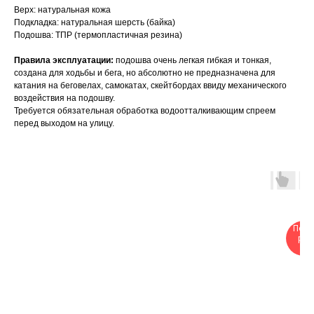
Верх: натуральная кожа
Подкладка: натуральная шерсть (байка)
Подошва: ТПР (термопластичная резина)
Правила эксплуатации:
подошва очень легкая гибкая и тонкая,
создана для ходьбы и бега, но абсолютно не предназначена для
катания на беговелах, самокатах, скейтбордах ввиду механического
воздействия на подошву.
Требуется обязательная обработка водоотталкивающим спреем
перед выходом на улицу.
Посл
раз
-2